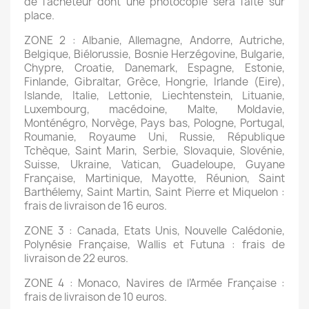
de l’acheteur dont une photocopie sera faite sur
place.
ZONE 2 : Albanie, Allemagne, Andorre, Autriche,
Belgique, Biélorussie, Bosnie Herzégovine, Bulgarie,
Chypre, Croatie, Danemark, Espagne, Estonie,
Finlande, Gibraltar, Grèce, Hongrie, Irlande (Eire),
Islande, Italie, Lettonie, Liechtenstein, Lituanie,
Luxembourg, macédoine, Malte, Moldavie,
Monténégro, Norvège, Pays bas, Pologne, Portugal,
Roumanie, Royaume Uni, Russie, République
Tchèque, Saint Marin, Serbie, Slovaquie, Slovénie,
Suisse, Ukraine, Vatican, Guadeloupe, Guyane
Française, Martinique, Mayotte, Réunion, Saint
Barthélemy, Saint Martin, Saint Pierre et Miquelon :
frais de livraison de 16 euros.
ZONE 3 : Canada, Etats Unis, Nouvelle Calédonie,
Polynésie Française, Wallis et Futuna : frais de
livraison de 22 euros.
ZONE 4 : Monaco, Navires de l’Armée Française :
frais de livraison de 10 euros.